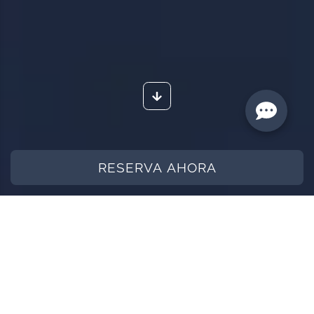
RESERVA AHORA
Inicio
Blog
MÍA Hotels and Resorts, begins an alliance with
Queer Destinations for LGBTQ+ tourism