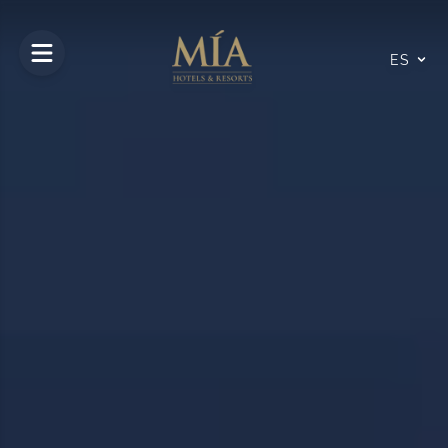
Open main menu
ES
10
14
Ago
Ago
2026
2026
Habitaciones y Huéspedes
Número de Habitaciones
1
Habitación
1
Nº de Adultos
2
Nº de Niños
0
0 a 11 Años